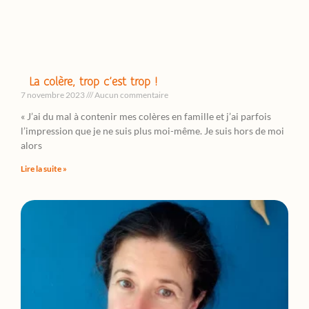
La colère, trop c’est trop !
7 novembre 2023
Aucun commentaire
« J’ai du mal à contenir mes colères en famille et j’ai parfois
l’impression que je ne suis plus moi-même. Je suis hors de moi
alors
Lire la suite »