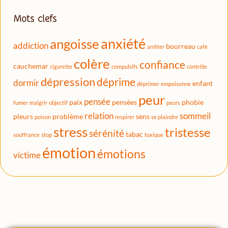
Mots clefs
anxiété
angoisse
addiction
bourreau
arrêter
café
colère
confiance
cauchemar
cigarette
compulsifs
contrôle
dépression
déprime
dormir
enfant
déprimer
empoisonne
peur
pensée
paix
pensées
phobie
fumer
maigrir
objectif
peurs
relation
sommeil
pleurs
problème
sens
poison
respirer
se plaindre
stress
tristesse
sérénité
tabac
souffrance
stop
toxique
émotion
émotions
victime