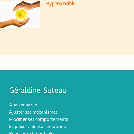
Hypersensible
Géraldine Suteau
Apaiser sa vie
Ajuster ses mécanismes
Modifier ses comportements
S'apaiser : mental, émotions
Reprendre le contrôle