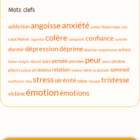
Mots clefs
anxiété
angoisse
addiction
bourreau
arrêter
café
colère
confiance
cauchemar
cigarette
compulsifs
contrôle
dépression
déprime
dormir
enfant
déprimer
empoisonne
peur
pensée
paix
pensées
phobie
fumer
maigrir
objectif
peurs
relation
sommeil
pleurs
problème
sens
poison
respirer
se plaindre
stress
tristesse
sérénité
tabac
souffrance
stop
toxique
émotion
émotions
victime