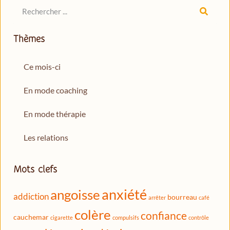
Thèmes
Ce mois-ci
En mode coaching
En mode thérapie
Les relations
Mots clefs
anxiété
angoisse
addiction
bourreau
arrêter
café
colère
confiance
cauchemar
cigarette
compulsifs
contrôle