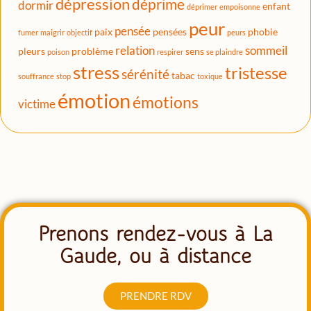
dépression
déprime
dormir
enfant
déprimer
empoisonne
peur
pensée
paix
pensées
phobie
fumer
maigrir
objectif
peurs
relation
sommeil
pleurs
problème
sens
poison
respirer
se plaindre
stress
tristesse
sérénité
tabac
souffrance
stop
toxique
émotion
émotions
victime
Prenons rendez-vous à La
Gaude, ou à distance
PRENDRE RDV