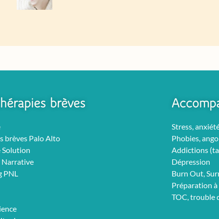
hérapies brèves
Accomp
e
Stress, anxiét
s brèves Palo Alto
Phobies, ango
 Solution
Addictions (ta
 Narrative
Dépression
g PNL
Burn Out, Su
Préparation à 
TOC, trouble
ience