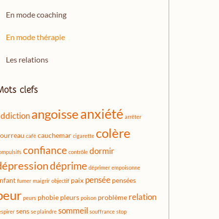
En mode coaching
En mode thérapie
Les relations
Mots clefs
anxiété
angoisse
ddiction
arrêter
colère
ourreau
cauchemar
café
cigarette
confiance
dormir
ompulsifs
contrôle
dépression
déprime
déprimer
empoisonne
pensée
nfant
paix
pensées
fumer
maigrir
objectif
peur
relation
phobie
pleurs
problème
peurs
poison
sommeil
sens
espirer
se plaindre
souffrance
stop