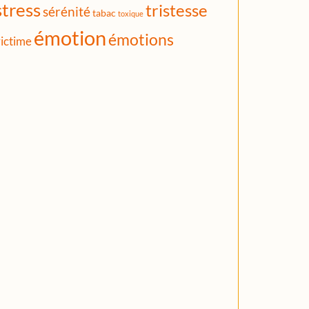
stress
tristesse
sérénité
tabac
toxique
émotion
émotions
ictime