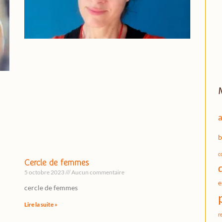
a
b
c
Cercle de femmes
5 octobre 2023
Aucun commentaire
e
cercle de femmes
Lire la suite »
r