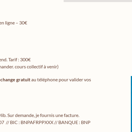
 en ligne – 30€
nd. Tarif : 300€
ander. cours collectif à venir)
échange gratuit
au téléphone pour valider vos
lib.
Sur demande, je fournis une facture.
07 //
BIC : BNPAFRPPXXX //
BANQUE : BNP