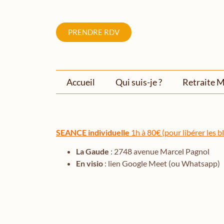
PRENDRE RDV
Accueil
Qui suis-je ?
Retraite M
SEANCE individuelle
1h à 80€ (pour libérer les b
La Gaude
: 2748 avenue Marcel Pagnol
En visio
: lien Google Meet (ou Whatsapp)