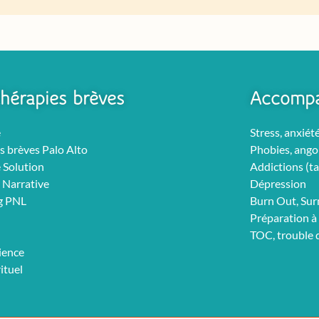
hérapies brèves
Accomp
e
Stress, anxiét
s brèves Palo Alto
Phobies, ango
 Solution
Addictions (ta
 Narrative
Dépression
g PNL
Burn Out, Su
Préparation à 
TOC, trouble
ience
rituel