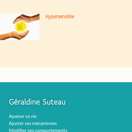
Hypersensible
Géraldine Suteau
Apaiser sa vie
Ajuster ses mécanismes
Modifier ses comportements