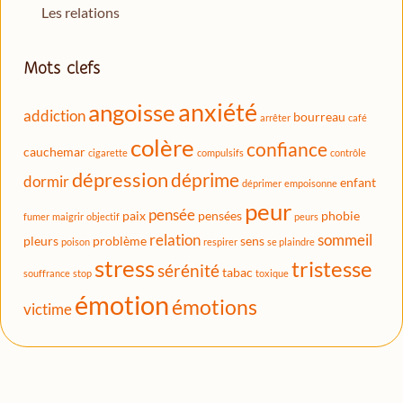
Les relations
Mots clefs
anxiété
angoisse
addiction
bourreau
arrêter
café
colère
confiance
cauchemar
cigarette
compulsifs
contrôle
dépression
déprime
dormir
enfant
déprimer
empoisonne
peur
pensée
paix
pensées
phobie
fumer
maigrir
objectif
peurs
relation
sommeil
pleurs
problème
sens
poison
respirer
se plaindre
stress
tristesse
sérénité
tabac
souffrance
stop
toxique
émotion
émotions
victime