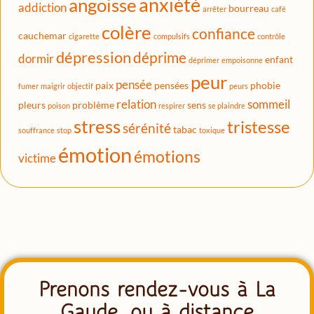
anxiété
angoisse
addiction
bourreau
arrêter
café
colère
confiance
cauchemar
cigarette
compulsifs
contrôle
dépression
déprime
dormir
enfant
déprimer
empoisonne
peur
pensée
paix
pensées
phobie
fumer
maigrir
objectif
peurs
relation
sommeil
pleurs
problème
sens
poison
respirer
se plaindre
stress
tristesse
sérénité
tabac
souffrance
stop
toxique
émotion
émotions
victime
Prenons rendez-vous à La
Gaude, ou à distance