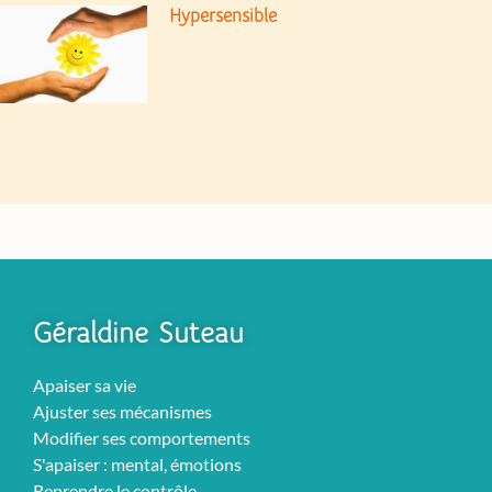
Hypersensible
Géraldine Suteau
Apaiser sa vie
Ajuster ses mécanismes
Modifier ses comportements
S'apaiser : mental, émotions
Reprendre le contrôle