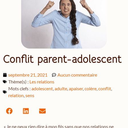
Conflit parent-adolescent
septembre 21, 2021
Aucun commentaire
Thème(s) :
Les relations
Mots clefs :
adolescent
,
adulte
,
apaiser
,
colère
,
conflit
,
relation
,
sens
« Je ne peux rien dire à mon fils sans que nos relations ne