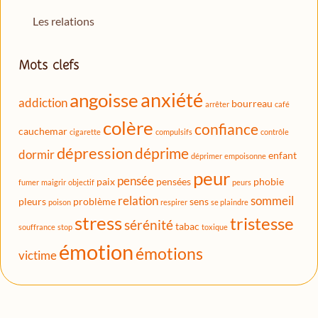
Les relations
Mots clefs
anxiété
angoisse
addiction
bourreau
arrêter
café
colère
confiance
cauchemar
cigarette
compulsifs
contrôle
dépression
déprime
dormir
enfant
déprimer
empoisonne
peur
pensée
paix
pensées
phobie
fumer
maigrir
objectif
peurs
relation
sommeil
pleurs
problème
sens
poison
respirer
se plaindre
stress
tristesse
sérénité
tabac
souffrance
stop
toxique
émotion
émotions
victime