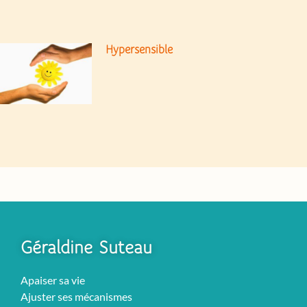
Hypersensible
Géraldine Suteau
Apaiser sa vie
Ajuster ses mécanismes