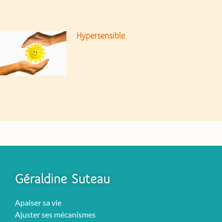
Hypersensible
Géraldine Suteau
Apaiser sa vie
Ajuster ses mécanismes