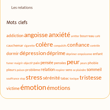
Les relations
Mots clefs
anxiété
angoisse
addiction
bourreau
arrêter
café
colère
confiance
cauchemar
cigarette
compulsifs
contrôle
dépression
déprime
dormir
enfant
déprimer
empoisonne
peur
pensée
paix
pensées
phobie
fumer
maigrir
objectif
peurs
relation
sommeil
pleurs
problème
sens
poison
respirer
se plaindre
stress
tristesse
sérénité
tabac
souffrance
stop
toxique
émotion
émotions
victime