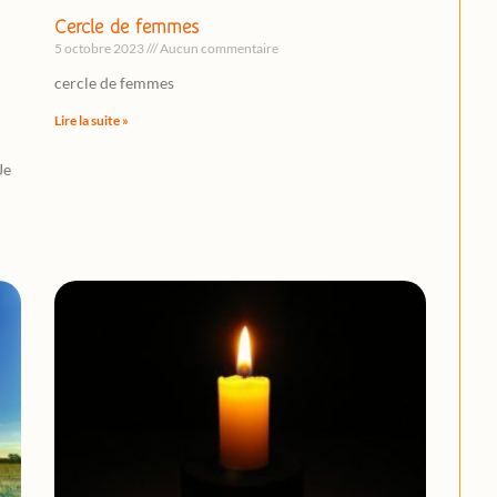
Cercle de femmes
5 octobre 2023
Aucun commentaire
cercle de femmes
Lire la suite »
Je