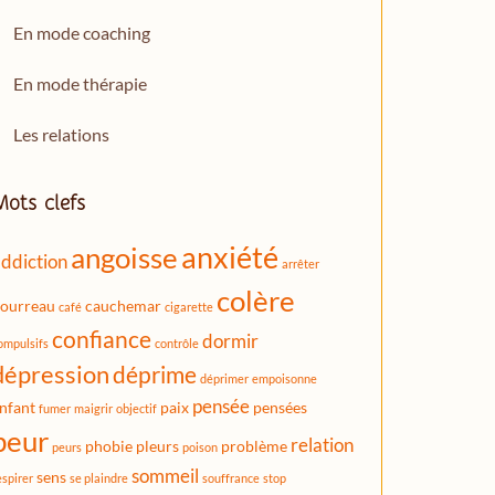
En mode coaching
En mode thérapie
Les relations
Mots clefs
anxiété
angoisse
ddiction
arrêter
colère
ourreau
cauchemar
café
cigarette
confiance
dormir
ompulsifs
contrôle
dépression
déprime
déprimer
empoisonne
pensée
nfant
paix
pensées
fumer
maigrir
objectif
peur
relation
phobie
pleurs
problème
peurs
poison
sommeil
sens
espirer
se plaindre
souffrance
stop