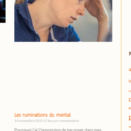
a
b
c
e
Les ruminations du mental
14 novembre 2023
Aucun commentaire
r
Pourquoi j’ai l’impression de me noyer dans mes