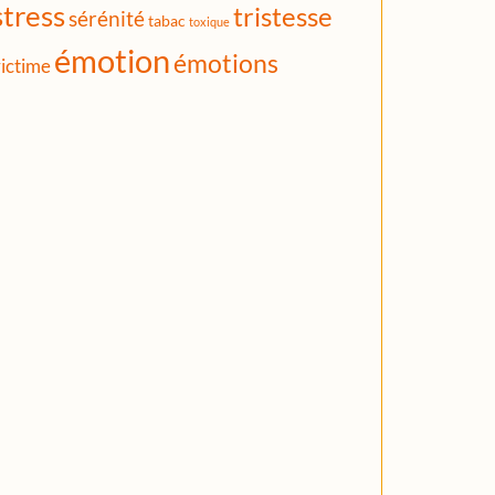
stress
tristesse
sérénité
tabac
toxique
émotion
émotions
ictime