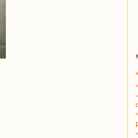
a
b
c
e
r