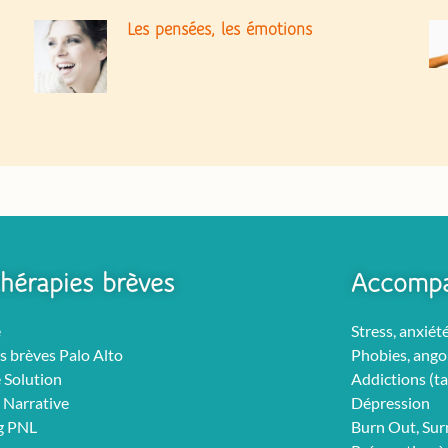
Les pensées, les émotions
hérapies brèves
Accomp
e
Stress, anxiét
s brèves Palo Alto
Phobies, ango
 Solution
Addictions (ta
 Narrative
Dépression
g PNL
Burn Out, Su