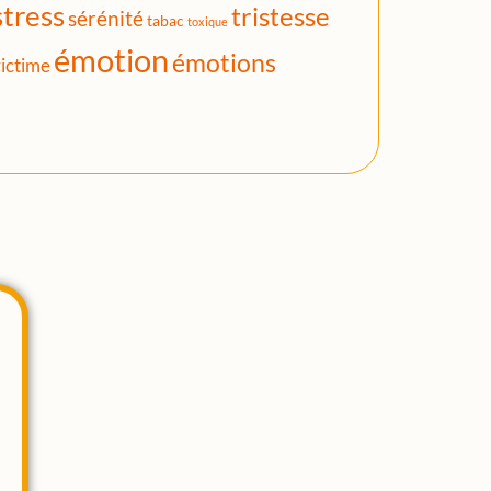
stress
tristesse
sérénité
tabac
toxique
émotion
émotions
ictime