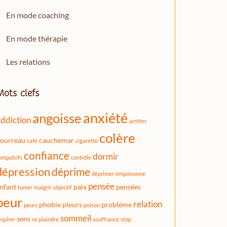
En mode coaching
En mode thérapie
Les relations
Mots clefs
anxiété
angoisse
ddiction
arrêter
colère
ourreau
cauchemar
café
cigarette
confiance
dormir
ompulsifs
contrôle
dépression
déprime
déprimer
empoisonne
pensée
nfant
paix
pensées
fumer
maigrir
objectif
peur
relation
phobie
pleurs
problème
peurs
poison
sommeil
sens
espirer
se plaindre
souffrance
stop