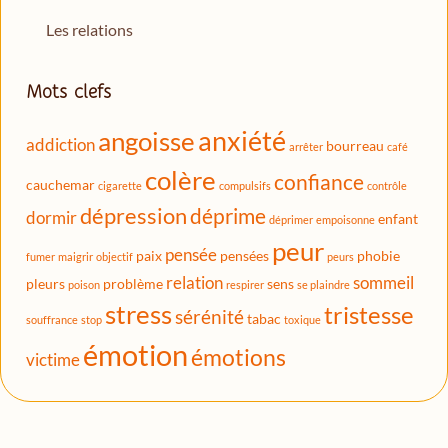
Les relations
Mots clefs
anxiété
angoisse
addiction
bourreau
arrêter
café
colère
confiance
cauchemar
cigarette
compulsifs
contrôle
dépression
déprime
dormir
enfant
déprimer
empoisonne
peur
pensée
paix
pensées
phobie
fumer
maigrir
objectif
peurs
relation
sommeil
pleurs
problème
sens
poison
respirer
se plaindre
stress
tristesse
sérénité
tabac
souffrance
stop
toxique
émotion
émotions
victime