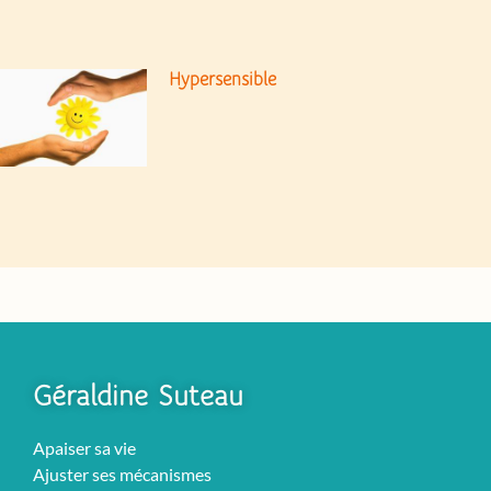
Hypersensible
Géraldine Suteau
Apaiser sa vie
Ajuster ses mécanismes