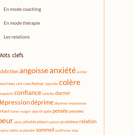
En mode coaching
En mode thérapie
Les relations
Mots clefs
anxiété
angoisse
ddiction
arrêter
colère
ourreau
cauchemar
café
cigarette
confiance
dormir
ompulsifs
contrôle
dépression
déprime
déprimer
empoisonne
pensée
nfant
paix
pensées
fumer
maigrir
objectif
peur
relation
phobie
pleurs
problème
peurs
poison
sommeil
sens
espirer
se plaindre
souffrance
stop