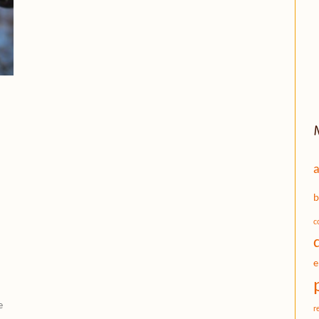
a
b
c
e
e
r