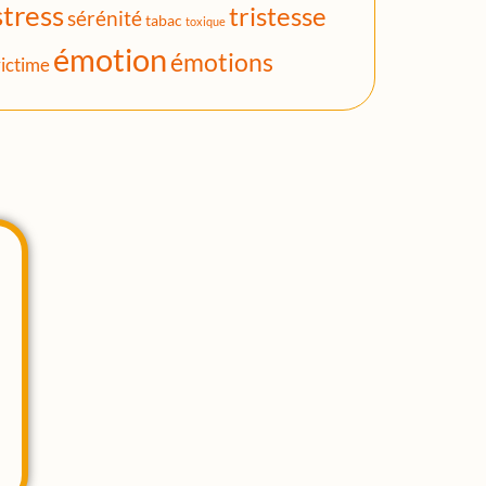
stress
tristesse
sérénité
tabac
toxique
émotion
émotions
ictime