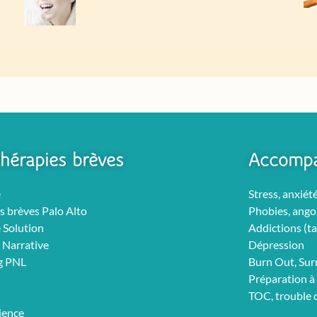
hérapies brèves
Accomp
e
Stress, anxiét
s brèves Palo Alto
Phobies, ango
 Solution
Addictions (ta
 Narrative
Dépression
g PNL
Burn Out, Su
Préparation à 
TOC, trouble
ience