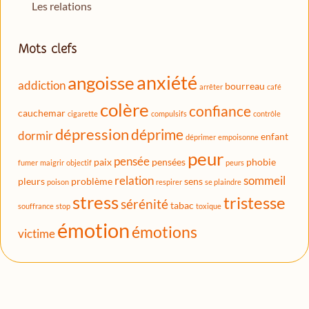
Les relations
Mots clefs
anxiété
angoisse
addiction
bourreau
arrêter
café
colère
confiance
cauchemar
cigarette
compulsifs
contrôle
dépression
déprime
dormir
enfant
déprimer
empoisonne
peur
pensée
paix
pensées
phobie
fumer
maigrir
objectif
peurs
relation
sommeil
pleurs
problème
sens
poison
respirer
se plaindre
stress
tristesse
sérénité
tabac
souffrance
stop
toxique
émotion
émotions
victime