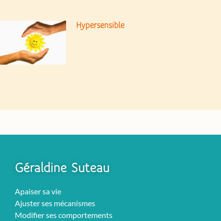
Hypersensible
Géraldine Suteau
Apaiser sa vie
Ajuster ses mécanismes
Modifier ses comportements