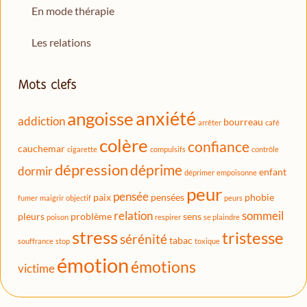
En mode thérapie
Les relations
Mots clefs
anxiété
angoisse
addiction
bourreau
arrêter
café
colère
confiance
cauchemar
cigarette
compulsifs
contrôle
dépression
déprime
dormir
enfant
déprimer
empoisonne
peur
pensée
paix
pensées
phobie
fumer
maigrir
objectif
peurs
relation
sommeil
pleurs
problème
sens
poison
respirer
se plaindre
stress
tristesse
sérénité
tabac
souffrance
stop
toxique
émotion
émotions
victime