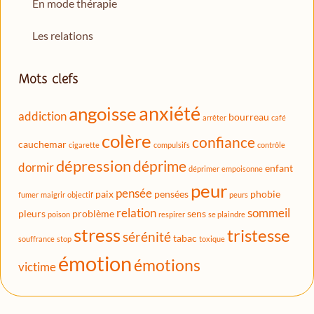
En mode thérapie
Les relations
Mots clefs
anxiété
angoisse
addiction
bourreau
arrêter
café
colère
confiance
cauchemar
cigarette
compulsifs
contrôle
dépression
déprime
dormir
enfant
déprimer
empoisonne
peur
pensée
paix
pensées
phobie
fumer
maigrir
objectif
peurs
relation
sommeil
pleurs
problème
sens
poison
respirer
se plaindre
stress
tristesse
sérénité
tabac
souffrance
stop
toxique
émotion
émotions
victime