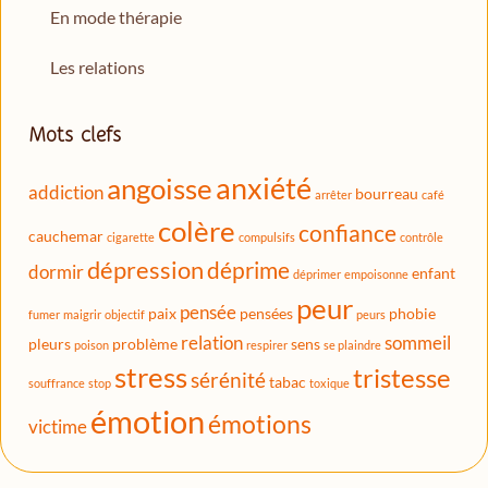
En mode thérapie
Les relations
Mots clefs
anxiété
angoisse
addiction
bourreau
arrêter
café
colère
confiance
cauchemar
cigarette
compulsifs
contrôle
dépression
déprime
dormir
enfant
déprimer
empoisonne
peur
pensée
paix
pensées
phobie
fumer
maigrir
objectif
peurs
relation
sommeil
pleurs
problème
sens
poison
respirer
se plaindre
stress
tristesse
sérénité
tabac
souffrance
stop
toxique
émotion
émotions
victime