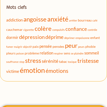
Mots clefs
anxiété
angoisse
addiction
bourreau
arrêter
café
colère
confiance
cauchemar
cigarette
compulsifs
contrôle
dépression
déprime
dormir
enfant
déprimer
empoisonne
peur
pensée
paix
pensées
phobie
fumer
maigrir
objectif
peurs
relation
sommeil
pleurs
problème
sens
poison
respirer
se plaindre
stress
tristesse
sérénité
tabac
souffrance
stop
toxique
émotion
émotions
victime