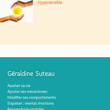
Hypersensible
Géraldine Suteau
Apaiser sa vie
Ajuster ses mécanismes
Modifier ses comportements
S'apaiser : mental, émotions
Reprendre le contrôle