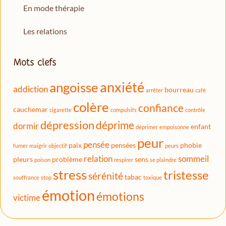
En mode thérapie
Les relations
Mots clefs
anxiété
angoisse
addiction
bourreau
arrêter
café
colère
confiance
cauchemar
cigarette
compulsifs
contrôle
dépression
déprime
dormir
enfant
déprimer
empoisonne
peur
pensée
paix
pensées
phobie
fumer
maigrir
objectif
peurs
relation
sommeil
pleurs
problème
sens
poison
respirer
se plaindre
stress
tristesse
sérénité
tabac
souffrance
stop
toxique
émotion
émotions
victime