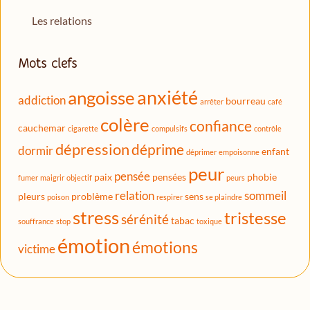
Les relations
Mots clefs
anxiété
angoisse
addiction
bourreau
arrêter
café
colère
confiance
cauchemar
cigarette
compulsifs
contrôle
dépression
déprime
dormir
enfant
déprimer
empoisonne
peur
pensée
paix
pensées
phobie
fumer
maigrir
objectif
peurs
relation
sommeil
pleurs
problème
sens
poison
respirer
se plaindre
stress
tristesse
sérénité
tabac
souffrance
stop
toxique
émotion
émotions
victime