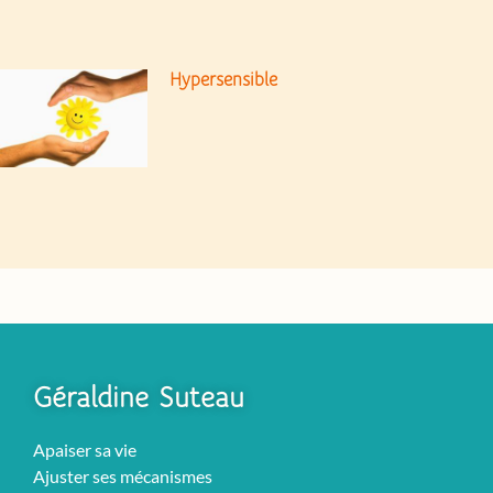
Hypersensible
Géraldine Suteau
Apaiser sa vie
Ajuster ses mécanismes