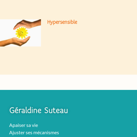
Hypersensible
Géraldine Suteau
Apaiser sa vie
Ajuster ses mécanismes