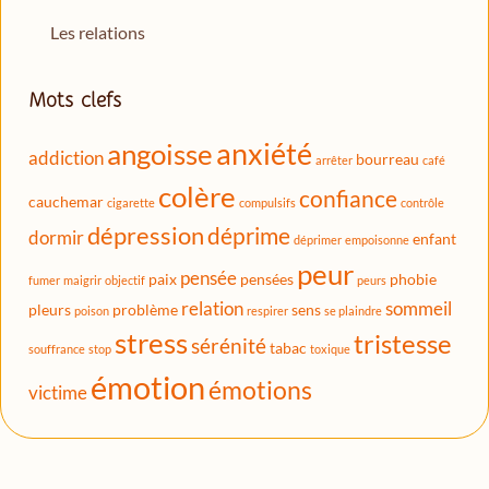
Les relations
Mots clefs
anxiété
angoisse
addiction
bourreau
arrêter
café
colère
confiance
cauchemar
cigarette
compulsifs
contrôle
dépression
déprime
dormir
enfant
déprimer
empoisonne
peur
pensée
paix
pensées
phobie
fumer
maigrir
objectif
peurs
relation
sommeil
pleurs
problème
sens
poison
respirer
se plaindre
stress
tristesse
sérénité
tabac
souffrance
stop
toxique
émotion
émotions
victime