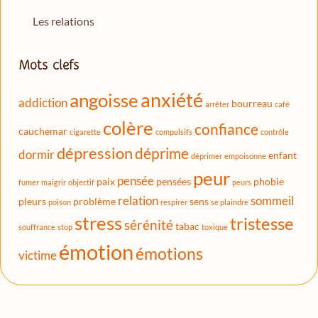
Les relations
Mots clefs
anxiété
angoisse
addiction
bourreau
arrêter
café
colère
confiance
cauchemar
cigarette
compulsifs
contrôle
dépression
déprime
dormir
enfant
déprimer
empoisonne
peur
pensée
paix
pensées
phobie
fumer
maigrir
objectif
peurs
relation
sommeil
pleurs
problème
sens
poison
respirer
se plaindre
stress
tristesse
sérénité
tabac
souffrance
stop
toxique
émotion
émotions
victime