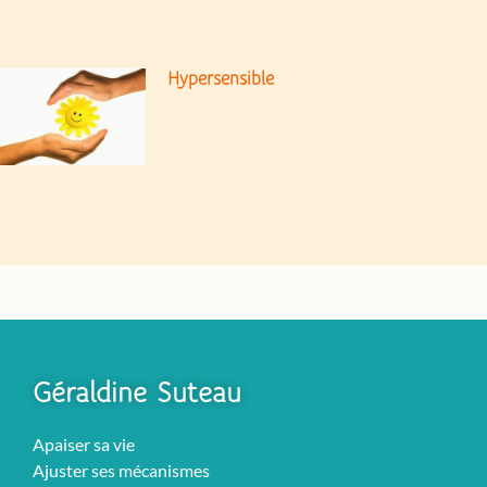
Hypersensible
Géraldine Suteau
Apaiser sa vie
Ajuster ses mécanismes