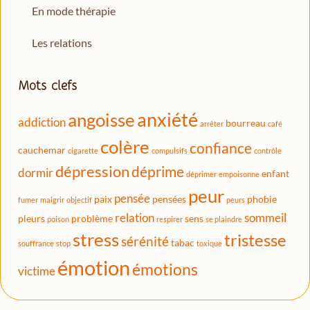
En mode thérapie
Les relations
Mots clefs
anxiété
angoisse
addiction
bourreau
arrêter
café
colère
confiance
cauchemar
cigarette
compulsifs
contrôle
dépression
déprime
dormir
enfant
déprimer
empoisonne
peur
pensée
paix
pensées
phobie
fumer
maigrir
objectif
peurs
relation
sommeil
pleurs
problème
sens
poison
respirer
se plaindre
stress
tristesse
sérénité
tabac
souffrance
stop
toxique
émotion
émotions
victime