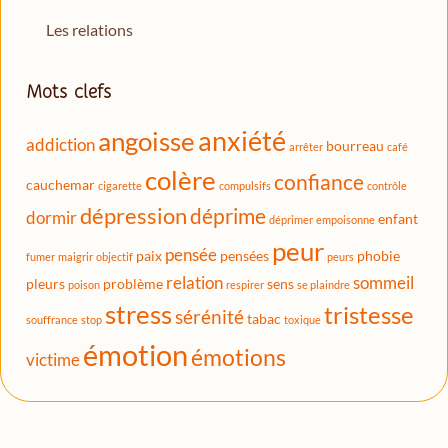
Les relations
Mots clefs
anxiété
angoisse
addiction
bourreau
arrêter
café
colère
confiance
cauchemar
cigarette
compulsifs
contrôle
dépression
déprime
dormir
enfant
déprimer
empoisonne
peur
pensée
paix
pensées
phobie
fumer
maigrir
objectif
peurs
relation
sommeil
pleurs
problème
sens
poison
respirer
se plaindre
stress
tristesse
sérénité
tabac
souffrance
stop
toxique
émotion
émotions
victime