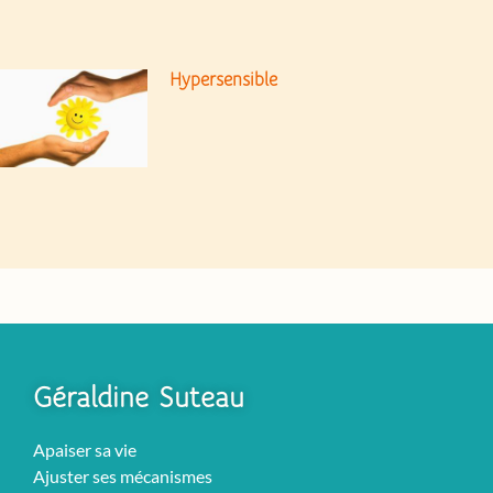
Hypersensible
Géraldine Suteau
Apaiser sa vie
Ajuster ses mécanismes