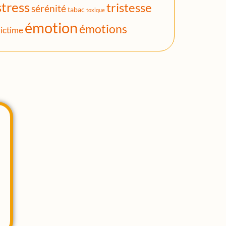
stress
tristesse
sérénité
tabac
toxique
émotion
émotions
ictime