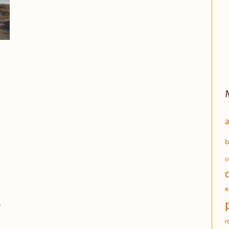
a
b
c
e
e
r