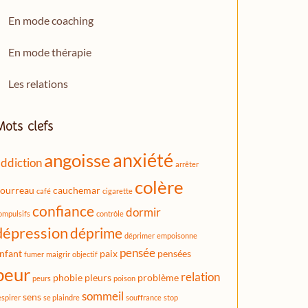
En mode coaching
En mode thérapie
Les relations
Mots clefs
anxiété
angoisse
ddiction
arrêter
colère
ourreau
cauchemar
café
cigarette
confiance
dormir
ompulsifs
contrôle
dépression
déprime
déprimer
empoisonne
pensée
nfant
paix
pensées
fumer
maigrir
objectif
peur
relation
phobie
pleurs
problème
peurs
poison
sommeil
sens
espirer
se plaindre
souffrance
stop