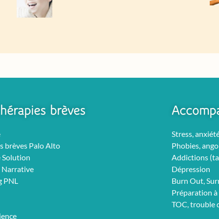
hérapies brèves
Accomp
e
Stress, anxiét
s brèves Palo Alto
Phobies, ango
 Solution
Addictions (ta
 Narrative
Dépression
g PNL
Burn Out, Su
Préparation à 
TOC, trouble
ience