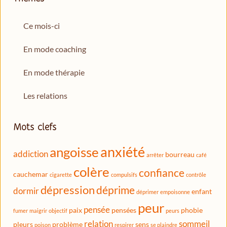
Ce mois-ci
En mode coaching
En mode thérapie
Les relations
Mots clefs
anxiété
angoisse
addiction
bourreau
arrêter
café
colère
confiance
cauchemar
cigarette
compulsifs
contrôle
dépression
déprime
dormir
enfant
déprimer
empoisonne
peur
pensée
paix
pensées
phobie
fumer
maigrir
objectif
peurs
relation
sommeil
pleurs
problème
sens
poison
respirer
se plaindre