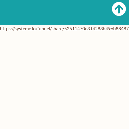
https://systeme.io/funnel/share/52511470e314283b496b884