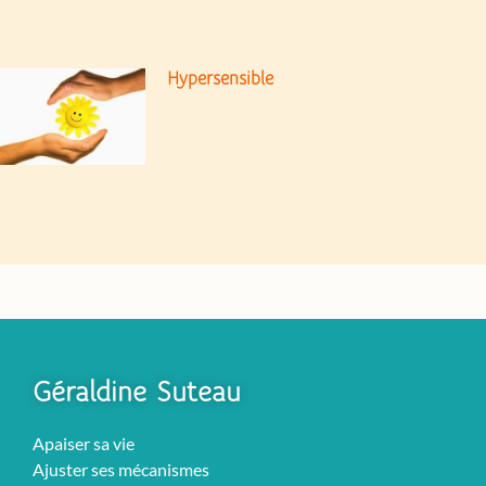
Hypersensible
Géraldine Suteau
Apaiser sa vie
Ajuster ses mécanismes