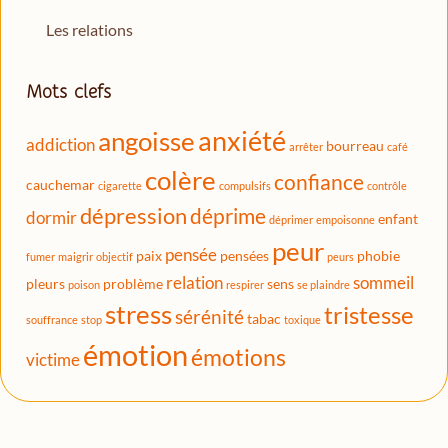
Les relations
Mots clefs
anxiété
angoisse
addiction
bourreau
arrêter
café
colère
confiance
cauchemar
cigarette
compulsifs
contrôle
dépression
déprime
dormir
enfant
déprimer
empoisonne
peur
pensée
paix
pensées
phobie
fumer
maigrir
objectif
peurs
relation
sommeil
pleurs
problème
sens
poison
respirer
se plaindre
stress
tristesse
sérénité
tabac
souffrance
stop
toxique
émotion
émotions
victime