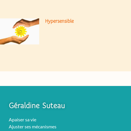
Hypersensible
Géraldine Suteau
Apaiser sa vie
Ajuster ses mécanismes