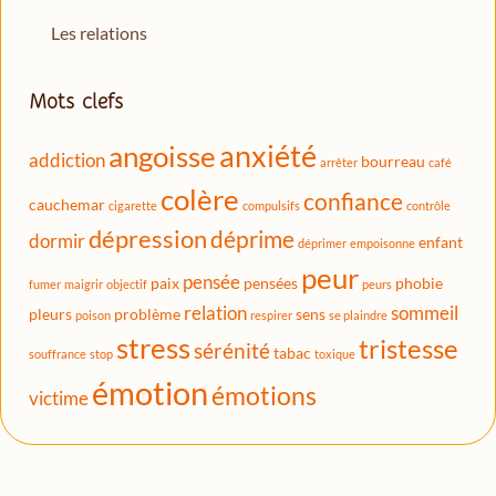
Les relations
Mots clefs
anxiété
angoisse
addiction
bourreau
arrêter
café
colère
confiance
cauchemar
cigarette
compulsifs
contrôle
dépression
déprime
dormir
enfant
déprimer
empoisonne
peur
pensée
paix
pensées
phobie
fumer
maigrir
objectif
peurs
relation
sommeil
pleurs
problème
sens
poison
respirer
se plaindre
stress
tristesse
sérénité
tabac
souffrance
stop
toxique
émotion
émotions
victime