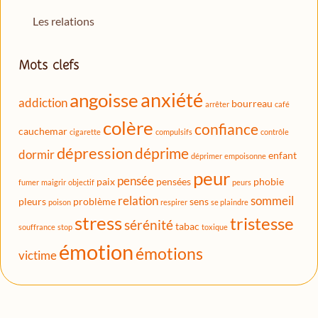
Les relations
Mots clefs
anxiété
angoisse
addiction
bourreau
arrêter
café
colère
confiance
cauchemar
cigarette
compulsifs
contrôle
dépression
déprime
dormir
enfant
déprimer
empoisonne
peur
pensée
paix
pensées
phobie
fumer
maigrir
objectif
peurs
relation
sommeil
pleurs
problème
sens
poison
respirer
se plaindre
stress
tristesse
sérénité
tabac
souffrance
stop
toxique
émotion
émotions
victime