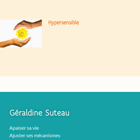
Hypersensible
Géraldine Suteau
Apaiser sa vie
Ajuster ses mécanismes