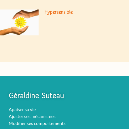
Hypersensible
Géraldine Suteau
Apaiser sa vie
Ajuster ses mécanismes
Modifier ses comportements