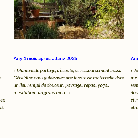
Any 1 mois après… Janv 2025
Ann
« Moment de partage, d’écoute, de ressourcement aussi.
« J
e
Géraldine nous guide avec une tendresse maternelle dans
me p
un lieu rempli de douceur.. paysage.. repas.. yoga..
sent
meditation.. un grand merci »
dur
réel
et 
et
être