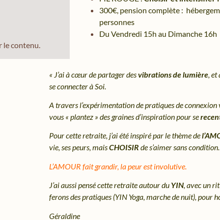
300€, pension complète : hébergemen
personnes
Du Vendredi 15h au Dimanche 16h
r le contenu.
« J’ai à cœur de partager des
vibrations de lumière
, e
se connecter à Soi.
A travers l’expérimentation de pratiques de connexion 
vous « plantez » des graines d’inspiration pour se
recent
Pour cette retraite, j’ai été inspiré par le thème de
l’AM
vie, ses peurs, mais
CHOISIR
de s’aimer sans conditio
L’AMOUR fait grandir, la peur est involutive.
J’ai aussi pensé cette retraite autour du
YIN
, avec un ri
ferons des pratiques (YIN Yoga, marche de nuit), pour hon
Géraldine