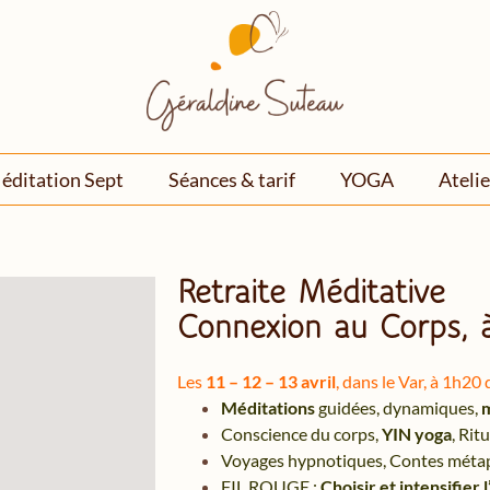
éditation Sept
Séances & tarif
YOGA
Atelie
Retraite Méditative
Connexion au Corps, 
Les
11 – 12 – 13 avril
, dans le Var, à 1h20 
Méditations
guidées, dynamiques,
m
Conscience du corps,
YIN yoga
, Rit
Voyages hypnotiques, Contes méta
FIL ROUGE :
Choisir et intensifier 