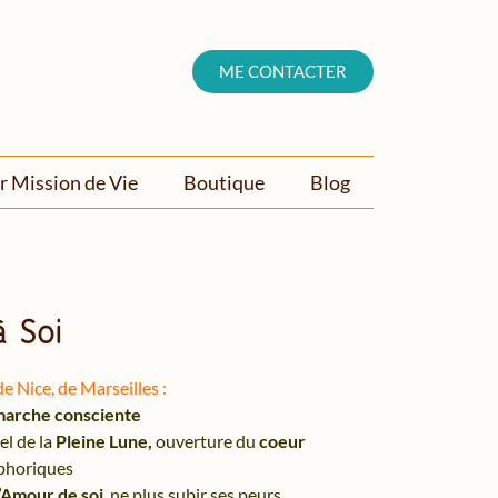
ME CONTACTER
r Mission de Vie
Boutique
Blog
à Soi
de Nice, de Marseilles :
arche consciente
uel de la
Pleine Lune,
ouverture du
coeur
phoriques
l’Amour de soi
, ne plus subir ses peurs